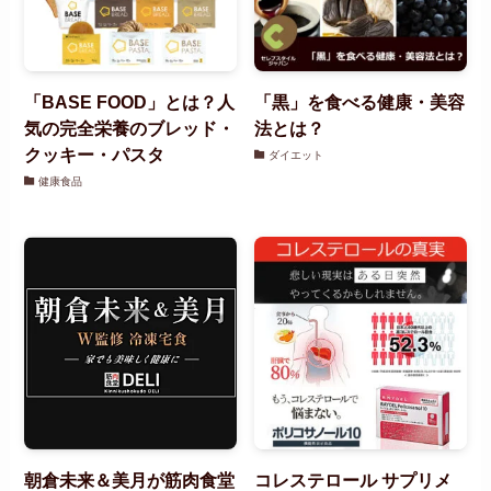
「BASE FOOD」とは？人
「黒」を食べる健康・美容
気の完全栄養のブレッド・
法とは？
クッキー・パスタ
ダイエット
健康食品
朝倉未来＆美月が筋肉食堂
コレステロール サプリメ