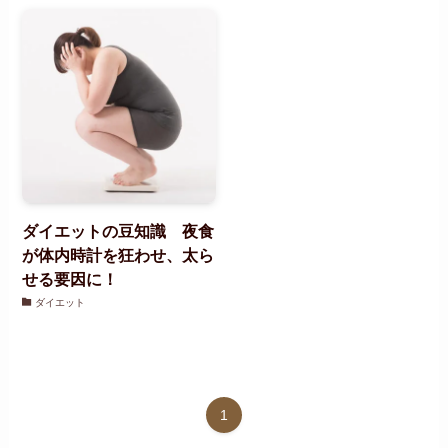
ダイエットの豆知識 夜食
が体内時計を狂わせ、太ら
せる要因に！
ダイエット
1