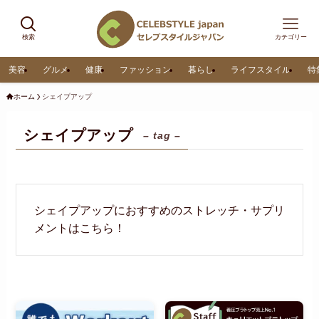
検索
カテゴリー
美容
グルメ
健康
ファッション
暮らし
ライフスタイル
特
ホーム
シェイプアップ
シェイプアップ
– tag –
シェイプアップにおすすめのストレッチ・サプリ
メントはこちら！