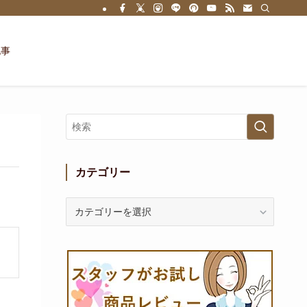
記事
カテゴリー
カ
テ
ゴ
リ
ー