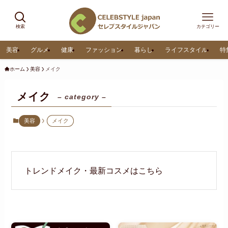
検索
カテゴリー
美容
グルメ
健康
ファッション
暮らし
ライフスタイル
特
ホーム
美容
メイク
メイク
– category –
美容
メイク
トレンドメイク・最新コスメはこちら