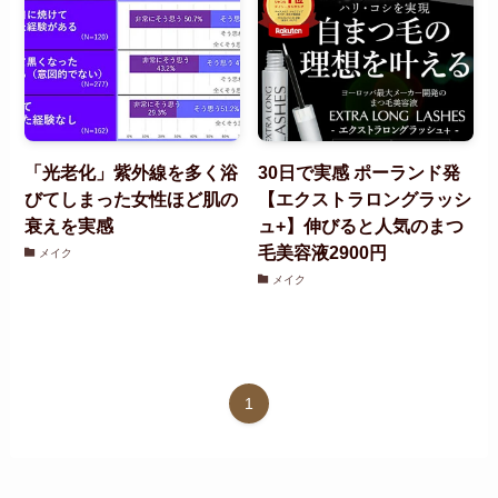
「光老化」紫外線を多く浴
30日で実感 ポーランド発
びてしまった女性ほど肌の
【エクストラロングラッシ
衰えを実感
ュ+】伸びると人気のまつ
毛美容液2900円
メイク
メイク
1