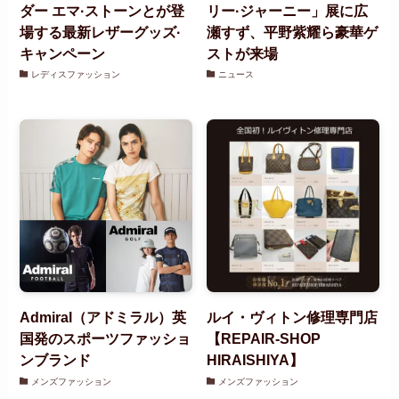
ダー エマ·ストーンとが登
リー·ジャーニー」展に広
場する最新レザーグッズ·
瀬すず、平野紫耀ら豪華ゲ
キャンペーン
ストが来場
レディスファッション
ニュース
Admiral（アドミラル）英
ルイ・ヴィトン修理専門店
国発のスポーツファッショ
【REPAIR-SHOP
ンブランド
HIRAISHIYA】
メンズファッション
メンズファッション