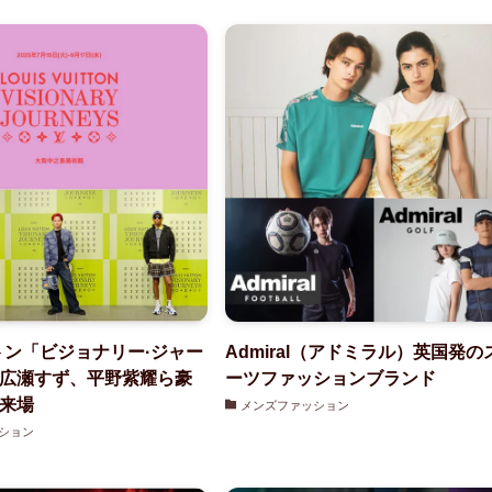
トン「ビジョナリー·ジャー
Admiral（アドミラル）英国発の
広瀬すず、平野紫耀ら豪
ーツファッションブランド
来場
メンズファッション
ション