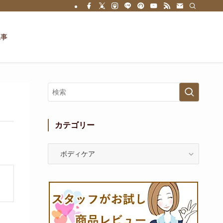
記事
カテゴリー
カ
テ
ゴ
リ
ー