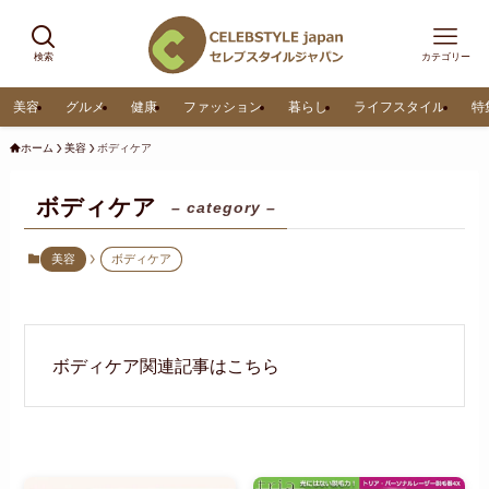
検索
カテゴリー
美容
グルメ
健康
ファッション
暮らし
ライフスタイル
特
ホーム
美容
ボディケア
ボディケア
– category –
美容
ボディケア
ボディケア関連記事はこちら