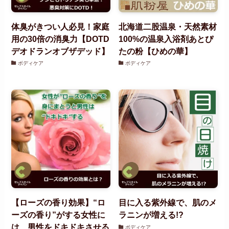
体臭がきつい人必見！家庭
北海道二股温泉・天然素材
用の30倍の消臭力【DOTD
100%の温泉入浴剤あとぴ
デオドランオブザデッド】
たの粉【ひめの華】
ボディケア
ボディケア
【ローズの香り効果】“ロ
目に入る紫外線で、肌のメ
ーズの香り”がする女性に
ラニンが増える!?
は、男性をドキドキさせる
ボディケア