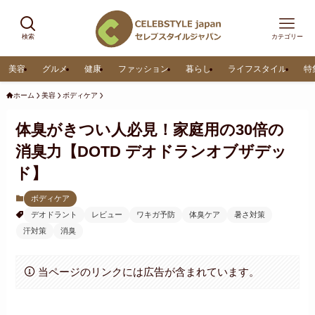
検索
カテゴリー
美容
グルメ
健康
ファッション
暮らし
ライフスタイル
特
ホーム
美容
ボディケア
体臭がきつい人必見！家庭用の30倍の
消臭力【DOTD デオドランオブザデッ
ド】
ボディケア
デオドラント
レビュー
ワキガ予防
体臭ケア
暑さ対策
汗対策
消臭
当ページのリンクには広告が含まれています。