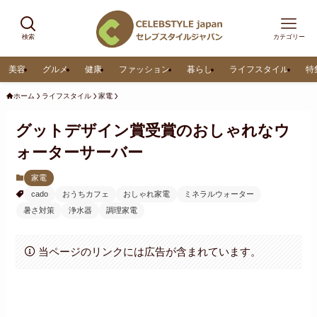
検索
カテゴリー
美容
グルメ
健康
ファッション
暮らし
ライフスタイル
特
ホーム
ライフスタイル
家電
グットデザイン賞受賞のおしゃれなウ
ォーターサーバー
家電
cado
おうちカフェ
おしゃれ家電
ミネラルウォーター
暑さ対策
浄水器
調理家電
当ページのリンクには広告が含まれています。