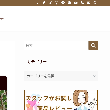
記事
カテゴリー
カ
テ
ゴ
リ
ー