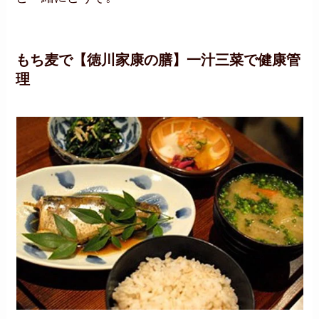
もち麦で【徳川家康の膳】一汁三菜で健康管
理