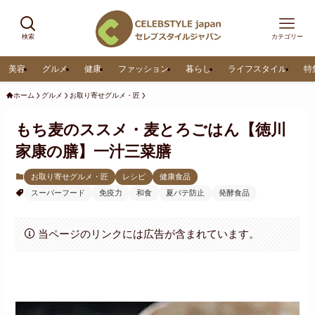
検索
カテゴリー
美容
グルメ
健康
ファッション
暮らし
ライフスタイル
特
ホーム
グルメ
お取り寄せグルメ・匠
もち麦のススメ・麦とろごはん【徳川
家康の膳】一汁三菜膳
お取り寄せグルメ・匠
レシピ
健康食品
スーパーフード
免疫力
和食
夏バテ防止
発酵食品
当ページのリンクには広告が含まれています。