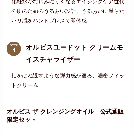
化粧水がなじみにくくなるエイジングケア世代
の肌のためのうるおい設計。うるおいに満ちた
ハリ感をハンドプレスで即体感
オルビスユードット クリームモ
STEP
イスチャライザー
指をはね返すような弾力感が宿る、濃密フィッ
トクリーム
オルビス ザ クレンジングオイル 公式通販
限定セット