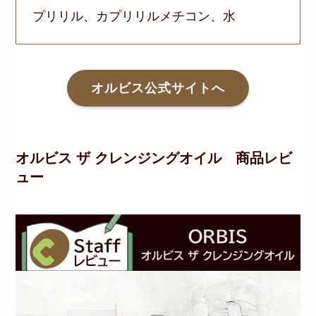
プリリル、カプリリルメチコン、水
オルビス公式サイトへ
オルビス ザ クレンジングオイル 商品レビ
ュー