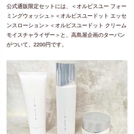
公式通販限定セットには、＜オルビスユー フォー
ミングウォッシュ＞＜オルビスユードット エッセ
ンスローション＞＜オルビスユードット クリーム
モイスチャライザー＞と、高島屋企画のターバン
がついて、2200円です。