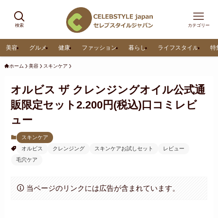
検索
カテゴリー
美容
グルメ
健康
ファッション
暮らし
ライフスタイル
特
ホーム
美容
スキンケア
オルビス ザ クレンジングオイル公式通
販限定セット2.200円(税込)口コミレビ
ュー
スキンケア
オルビス
クレンジング
スキンケアお試しセット
レビュー
毛穴ケア
当ページのリンクには広告が含まれています。