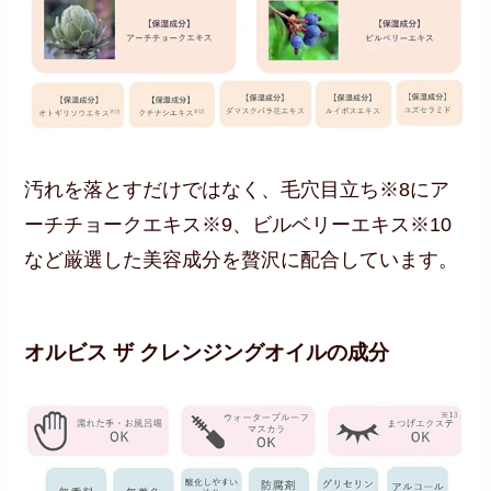
汚れを落とすだけではなく、毛穴目立ち※8にア
ーチチョークエキス※9、ビルベリーエキス※10
など厳選した美容成分を贅沢に配合しています。
オルビス ザ クレンジングオイルの成分