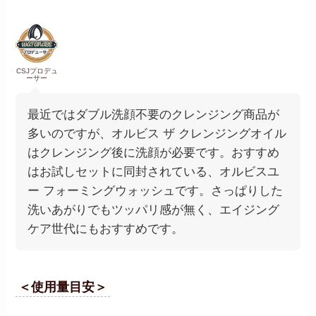
CSJプロデュ
ーサー
最近ではダブル洗顔不要のクレンジング商品が
多いのですが、オルビス ザ クレンジングオイル
はクレンジング後に洗顔が必要です。おすすめ
はお試しセットに同封されている、オルビスユ
ー フォーミングウォッシュです。さっぱりした
洗いあがりでもツッパリ感が無く、エイジング
ケア世代にもおすすめです。
＜使用量目安＞