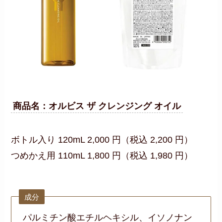
商品名：オルビス ザ クレンジング オイル
ボトル入り 120mL 2,000 円（税込 2,200 円）
つめかえ用 110mL 1,800 円（税込 1,980 円）
成分
パルミチン酸エチルヘキシル、イソノナン