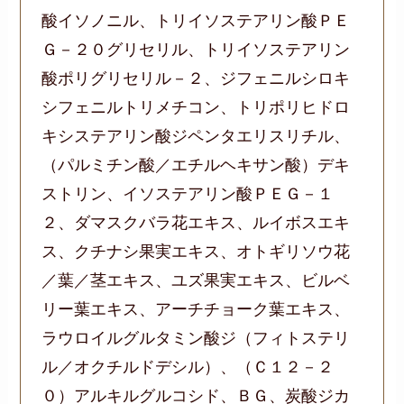
酸イソノニル、トリイソステアリン酸ＰＥ
Ｇ－２０グリセリル、トリイソステアリン
酸ポリグリセリル－２、ジフェニルシロキ
シフェニルトリメチコン、トリポリヒドロ
キシステアリン酸ジペンタエリスリチル、
（パルミチン酸／エチルヘキサン酸）デキ
ストリン、イソステアリン酸ＰＥＧ－１
２、ダマスクバラ花エキス、ルイボスエキ
ス、クチナシ果実エキス、オトギリソウ花
／葉／茎エキス、ユズ果実エキス、ビルベ
リー葉エキス、アーチチョーク葉エキス、
ラウロイルグルタミン酸ジ（フィトステリ
ル／オクチルドデシル）、（Ｃ１２－２
０）アルキルグルコシド、ＢＧ、炭酸ジカ