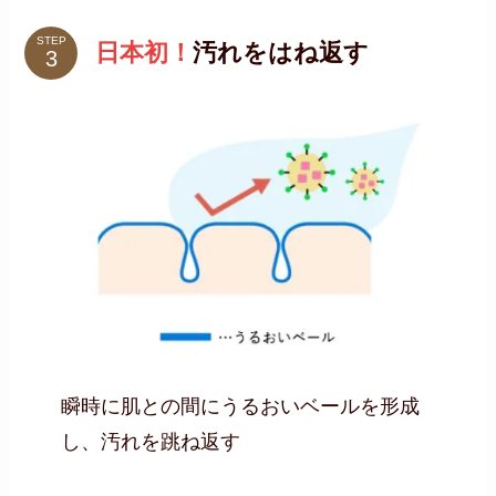
STEP
日本初！
汚れをはね返す
瞬時に肌との間にうるおいベールを形成
し、汚れを跳ね返す