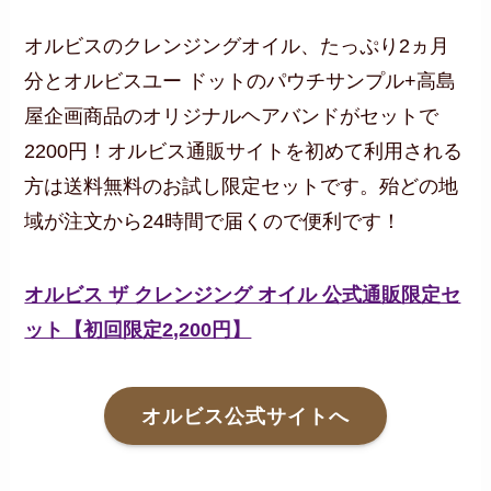
オルビスのクレンジングオイル、たっぷり2ヵ月
分とオルビスユー ドットのパウチサンプル+高島
屋企画商品のオリジナルヘアバンドがセットで
2200円！オルビス通販サイトを初めて利用される
方は送料無料のお試し限定セットです。殆どの地
域が注文から24時間で届くので便利です！
オルビス ザ クレンジング オイル 公式通販限定セ
ット【初回限定2,200円】
オルビス公式サイトへ