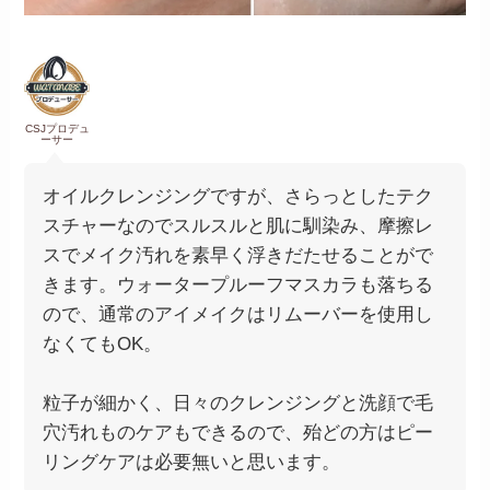
CSJプロデュ
ーサー
オイルクレンジングですが、さらっとしたテク
スチャーなのでスルスルと肌に馴染み、摩擦レ
スでメイク汚れを素早く浮きだたせることがで
きます。ウォータープルーフマスカラも落ちる
ので、通常のアイメイクはリムーバーを使用し
なくてもOK。
粒子が細かく、日々のクレンジングと洗顔で毛
穴汚れものケアもできるので、殆どの方はピー
リングケアは必要無いと思います。