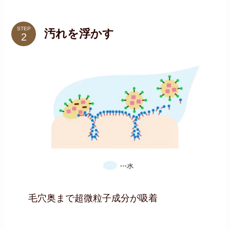
STEP
汚れを浮かす
毛穴奥まで超微粒子成分が吸着