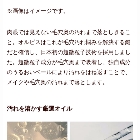
※画像はイメージです。
肉眼では見えない毛穴奥の汚れまで落としきるこ
と。オルビスはこれが毛穴汚れ悩みを解決する鍵
だと確信し、日本初の超微粒子技術を採用しまし
た。超微粒子成分が毛穴奥まで吸着し、独自成分
のうるおいベールにより汚れをはね返すことで、
メイクや毛穴奥の汚れまで落とします。
汚れを溶かす厳選オイル