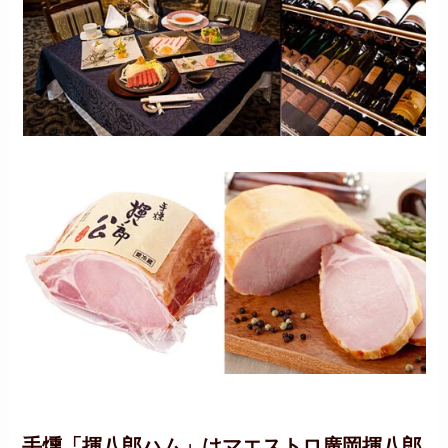
手燻「揮八郎ハム」はマエストロ廣岡揮八郎