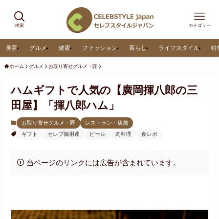
検索
カテゴリー
美容
グルメ
健康
ファッション
暮らし
ライフスタイル
特
ホーム
グルメ
お取り寄せグルメ・匠
ハムギフトで人気の【廣岡揮八郎の三
田屋】「揮八郎ハム」
お取り寄せグルメ・匠
レストラン・店舗
ギフト
セレブ御用達
ビール
肉料理
食レポ
当ページのリンクには広告が含まれています。