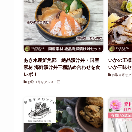
あき水産鮮魚部 絶品漬け丼・国産
いかの王様
素材 海鮮漬け丼三種詰め合わせを食
いか三昧セ
レポ！
お取り寄せグ
お取り寄せグルメ・匠