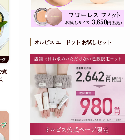
オルビス ユードット お試しセット
で煮
ミ