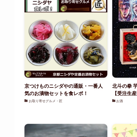
京つけものニシダやの通販・一番人
北斗の拳 
気のお漬物セットを食レポ！
【受注生産】
お取り寄せグルメ・匠
お酒