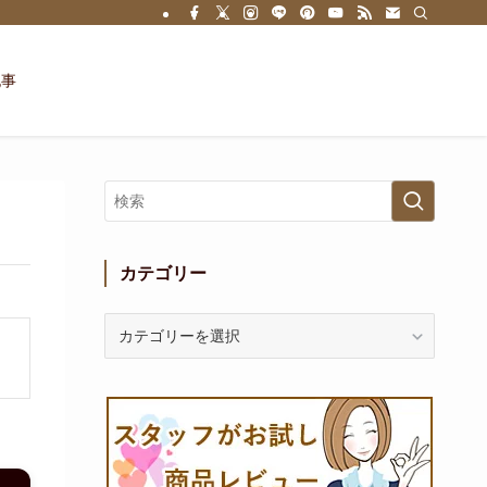
記事
カテゴリー
カ
テ
ゴ
リ
ー