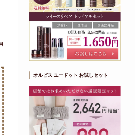
用
オルビス ユードット お試しセット