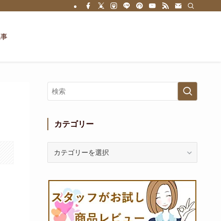
記事
カテゴリー
カ
テ
ゴ
リ
ー