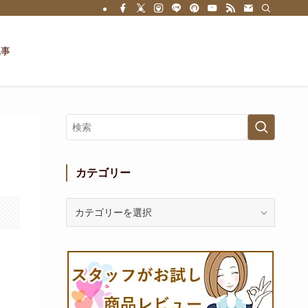
記事
カテゴリー
カ
テ
ゴ
リ
ー