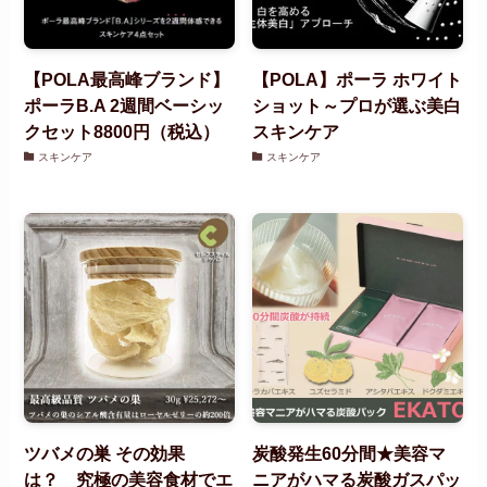
【POLA最高峰ブランド】
【POLA】ポーラ ホワイト
ポーラB.A 2週間ベーシッ
ショット～プロが選ぶ美白
クセット8800円（税込）
スキンケア
スキンケア
スキンケア
ツバメの巣 その効果
炭酸発生60分間★美容マ
は？ 究極の美容食材でエ
ニアがハマる炭酸ガスパッ