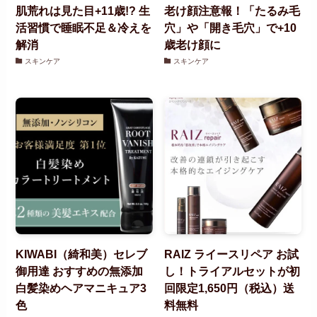
肌荒れは見た目+11歳!? 生
老け顔注意報！「たるみ毛
活習慣で睡眠不足＆冷えを
穴」や「開き毛穴」で+10
解消
歳老け顔に
スキンケア
スキンケア
KIWABI（綺和美）セレブ
RAIZ ライースリペア お試
御用達 おすすめの無添加
し！トライアルセットが初
白髪染めヘアマニキュア3
回限定1,650円（税込）送
色
料無料