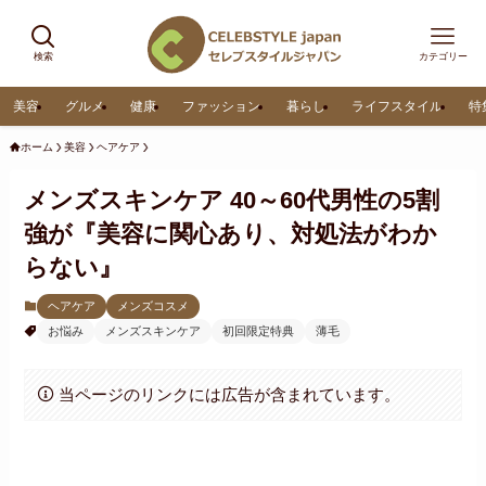
検索
カテゴリー
美容
グルメ
健康
ファッション
暮らし
ライフスタイル
特
ホーム
美容
ヘアケア
メンズスキンケア 40～60代男性の5割
強が『美容に関心あり、対処法がわか
らない』
ヘアケア
メンズコスメ
お悩み
メンズスキンケア
初回限定特典
薄毛
当ページのリンクには広告が含まれています。