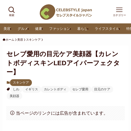
検索
カテゴリー
美容
グルメ
健康
ファッション
暮らし
ライフスタイル
特
ホーム
美容
スキンケア
セレブ愛用の目元ケア美顔器【カレン
トボディスキンLEDアイパーフェクタ
ー】
スキンケア
しわ
イギリス
カレントボディ
セレブ愛用
目元のケア
美顔器
当ページのリンクには広告が含まれています。