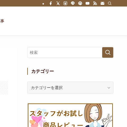
記事
カテゴリー
カ
テ
ゴ
リ
ー