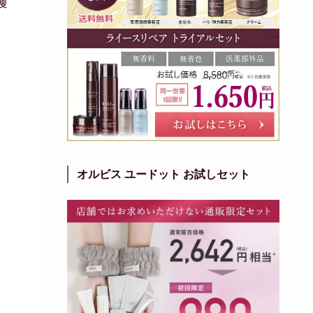
痩
オルビス ユードット お試しセット