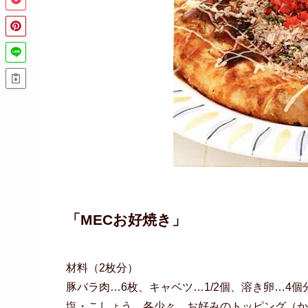
「MECお好焼き」
材料（2枚分）
豚バラ肉…6枚、キャベツ…1/2個、溶き卵…4個
塩・こしょう…各少々、お好みのトッピング（か