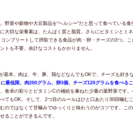
。野菜や穀物や大豆製品を“ヘルシー”だと思って食べている食
に大切な栄養素は、たんぱく質と脂質。さらにビタミンとミネ
よくコンプリートして摂取できる食品が肉・卵・チーズの3つ。こ
ントも不要。余計なコストもかかりません。
とが基本。肉は、牛、豚、鶏などなんでもOKで、チーズも好き
日に最低限、肉200グラム、卵3個、チーズ120グラムを食べる
、食卓の彩りとビタミンCの補給を兼ねた少量の葉野菜です。
べてもOK。そして、2つ目のルールはひと口あたり30回噛む
むのではなくて甘噛みでゆっくりと味わうのがコツです。この
せることができるんです。