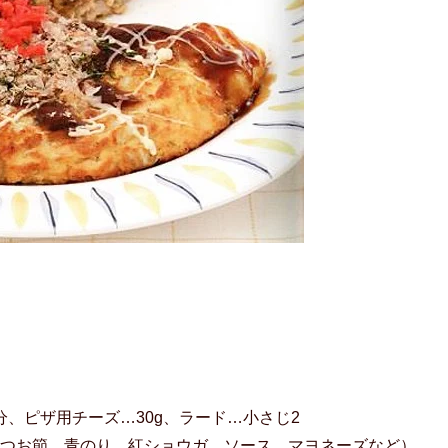
分、ピザ用チーズ…30g、ラード…小さじ2
つお節、青のり、紅ショウガ、ソース、マヨネーズなど）