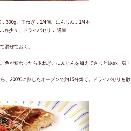
300g、玉ねぎ…1/4個、にんじん…1/4本、
う…各少々、ドライパセリ… 適量
て混ぜておく。
。色が変わったら玉ねぎ、にんじんを加えてさっと炒め、塩・
ら、200℃に熱したオーブンで約15分焼く。ドライパセリを散