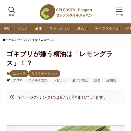
検索
カテゴリー
美容
グルメ
健康
ファッション
暮らし
ライフスタイル
特
ホーム
ライフスタイル
ニュース
ゴキブリが嫌う精油は「レモングラ
ス」！？
ニュース
リラクゼーション
アロマ
ウイルス対策
レビュー
夏バテ防止
抗菌
認知症
当ページのリンクには広告が含まれています。