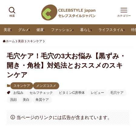
検索
カテゴリー
美容
グルメ
健康
ファッション
暮らし
ライフスタイル
特
ホーム
美容
スキンケア
毛穴ケア！毛穴の3大お悩み【黒ずみ・
開き・角栓】対処法とおススメのスキ
ンケア
スキンケア
メンズコスメ
お悩み
セルフチェック
ビタミンC誘導体
レビュー
毛穴ケア
洗顔
美白
角質ケア
当ページのリンクには広告が含まれています。