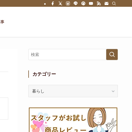
記事
カテゴリー
カ
テ
ゴ
リ
ー