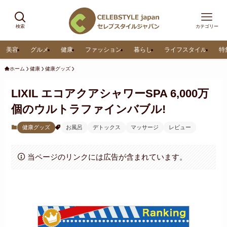
検索
カテゴリー
美容
グルメ
健康
ファッション
暮らし
ライフスタイル
特
ホーム
健康
健康グッズ
LIXIL エコアクアシャワーSPA 6,000万
個のウルトラファインバブル!
健康グッズ
お風呂
デトックス
マッサージ
レビュー
当ページのリンクには広告が含まれています。