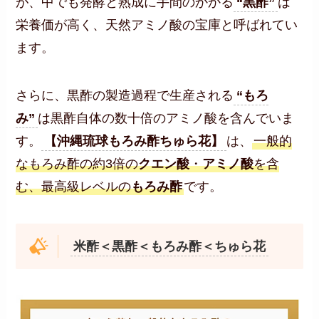
が、中でも発酵と熟成に手間のかかる
“黒酢”
は
栄養価が高く、天然アミノ酸の宝庫と呼ばれてい
ます。
さらに、黒酢の製造過程で生産される
“もろ
み”
は黒酢自体の数十倍のアミノ酸を含んでいま
す。
【沖縄琉球もろみ酢ちゅら花】
は、
一般的
なもろみ酢の約3倍の
クエン酸
・
アミノ酸
を含
む、最高級レベルの
もろみ酢
です。
米酢＜黒酢＜もろみ酢＜ちゅら花