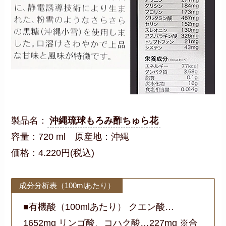
製品名：
沖縄琉球もろみ酢ちゅら花
容量：720 ml 原産地：沖縄
価格：4.220円(税込)
成分分析表（100mlあたり）
■有機酸（100mlあたり） クエン酸…
1652mg リンゴ酸、コハク酸…227mg ※合