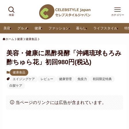
検索
カテゴリー
美容
グルメ
健康
ファッション
暮らし
ライフスタイル
特
ホーム
健康
健康食品
美容・健康に黒酢発酵「沖縄琉球もろみ
酢ちゅら花」初回980円(税込)
健康食品
エイジングケア
レビュー
健康管理
免疫力
初回限定特典
白髪ケア
当ページのリンクには広告が含まれています。