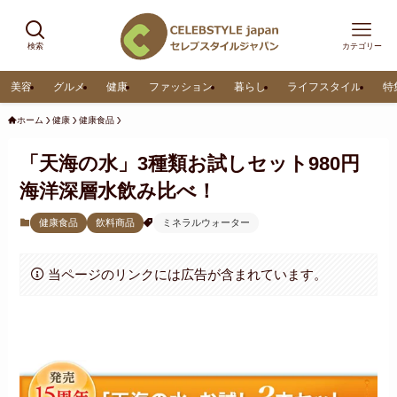
検索
カテゴリー
美容
グルメ
健康
ファッション
暮らし
ライフスタイル
特
ホーム
健康
健康食品
「天海の水」3種類お試しセット980円
海洋深層水飲み比べ！
健康食品
飲料商品
ミネラルウォーター
当ページのリンクには広告が含まれています。