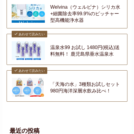
Welvina（ウェルビナ）シリカ水
+細菌除去率99.9%のピッチャー
型高機能浄水器
あわせて読みたい
温泉水99 お試し 1480円(税込)送
料無料！ 鹿児島県垂水温泉水
あわせて読みたい
「天海の水」3種類お試しセット
980円海洋深層水飲み比べ！
最近の投稿