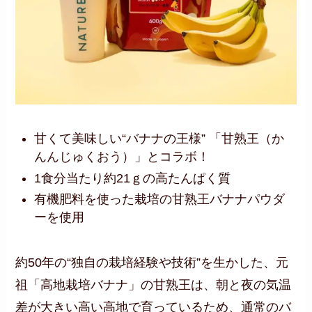
甘くて美味しい“バナナの王様” 「甘熟王（か
んんじゅくおう）」とコラボ！
1食分当たり約21ｇの高たんぱく質
有機肥料を使った栽培の甘熟王バナナパウダ
ーを使用
約50年の“独自の栽培経験や技術”を生かした、元
祖「高地栽培バナナ」の甘熟王は、朝と夜の気温
差が大きい高い高地で育っているため、通常のバ