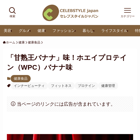
検索
カテゴリー
美容
グルメ
健康
ファッション
暮らし
ライフスタイル
特
ホーム
健康
健康食品
「甘熟王バナナ」味！ホエイプロテイ
ン（WPC）バナナ味
健康食品
インナービューティ
フィットネス
プロテイン
健康管理
当ページのリンクには広告が含まれています。