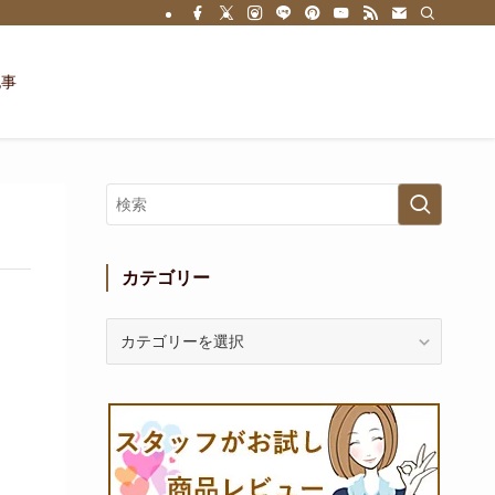
記事
カテゴリー
カ
テ
ゴ
リ
ー