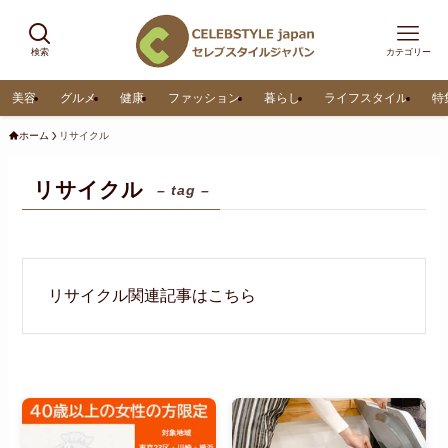
検索
カテゴリー
美容
グルメ
健康
ファッション
暮らし
ライフスタイル
特
ホーム
リサイクル
リサイクル
– tag –
リサイクル関連記事はこちら