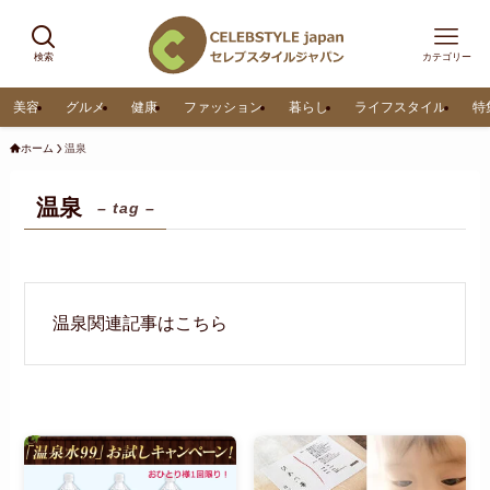
検索
カテゴリー
美容
グルメ
健康
ファッション
暮らし
ライフスタイル
特
ホーム
温泉
温泉
– tag –
温泉関連記事はこちら