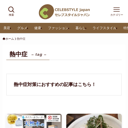
検索
カテゴリー
美容
グルメ
健康
ファッション
暮らし
ライフスタイル
特
ホーム
熱中症
熱中症
– tag –
熱中症対策におすすめの記事はこちら！