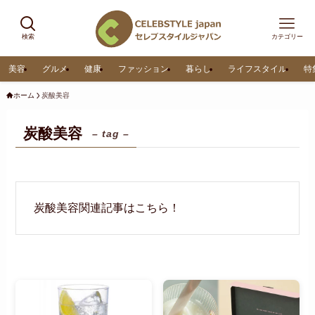
検索
カテゴリー
美容
グルメ
健康
ファッション
暮らし
ライフスタイル
特
ホーム
炭酸美容
炭酸美容
– tag –
炭酸美容関連記事はこちら！