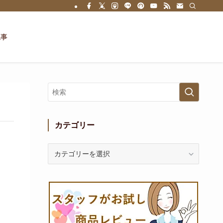
記事
カテゴリー
カ
テ
ゴ
リ
ー