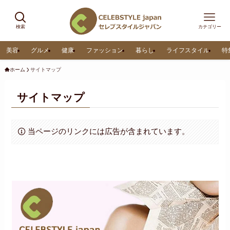
検索
カテゴリー
美容
グルメ
健康
ファッション
暮らし
ライフスタイル
特
ホーム
サイトマップ
サイトマップ
当ページのリンクには広告が含まれています。