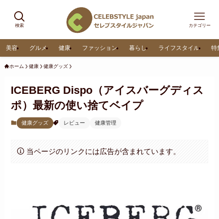
検索
カテゴリー
美容
グルメ
健康
ファッション
暮らし
ライフスタイル
特
ホーム
健康
健康グッズ
ICEBERG Dispo（アイスバーグディス
ポ）最新の使い捨てベイプ
健康グッズ
レビュー
健康管理
当ページのリンクには広告が含まれています。