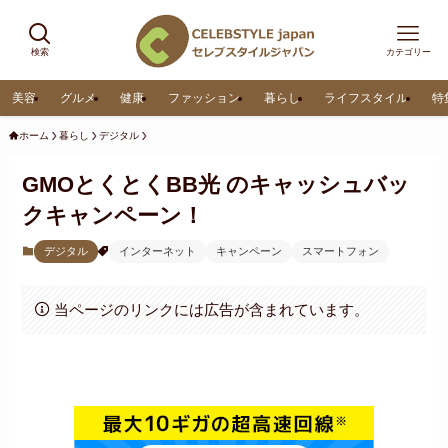
検索
カテゴリー
美容
グルメ
健康
ファッション
暮らし
ライフスタイル
特
ホーム
暮らし
デジタル
GMOとくとくBB光 のキャッシュバッ
クキャンペーン！
デジタル
インターネット
キャンペーン
スマートフォン
当ページのリンクには広告が含まれています。