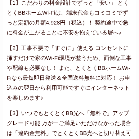
【1】こだわりの料金設計でずっと「安い」 とく
とくBBホームWi-Fiは、端末代金もコミコミでず
っと定額の月額4,928円（税込）！ 契約途中で急
に料金が上がることに不安を抱えている層へ♪
【2】工事不要で「すぐに」使える コンセントに
挿すだけで家のWi-Fi環境が整うため、面倒な工事
や配線も必要なし！ また、とくとくBBホームWi-
Fiなら最短即日発送＆全国送料無料に対応！ お申
込みの翌日から利用可能ですぐにインターネット
を楽しめます♪
【3】いつでもとくとくBB光へ「無料で」アップ
グレード可能 万が一ご満足いただけなかった場合
は「違約金無料」でとくとくBB光へと切り替え可