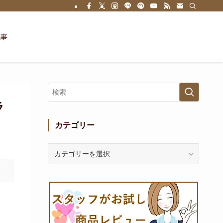
記事
ラ
カテゴリー
カ
テ
ゴ
リ
ー