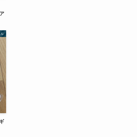
ア
イル
ギ