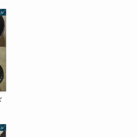
イル
ズ
イル