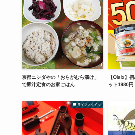
京都ニシダやの「おらがむら漬け」
【Oisix
で豚汁定食のお家ごはん
ット1980
ライフスタイル