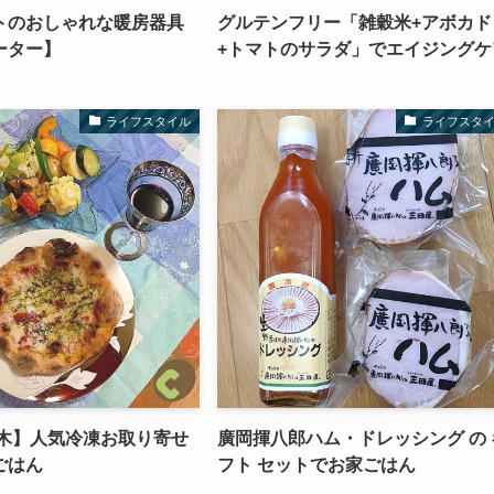
トのおしゃれな暖房器具
グルテンフリー「雑穀米+アボカド
ーター】
+トマトのサラダ」でエイジングケ
ライフスタイル
ライフスタ
本木】人気冷凍お取り寄せ
廣岡揮八郎ハム・ドレッシング の 
ごはん
フト セットでお家ごはん