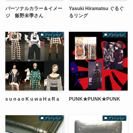
パーソナルカラー＆イメー
Yasuki Hiramatsu ぐるぐ
ジ 飯野未季さん
るリング
ファッション
ファッション
s u n a o K u w a H a R a
PUNK★PUNK★PUNK
ファッション
ファッション