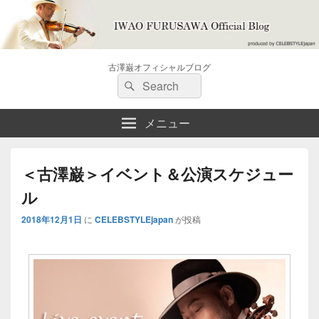
古澤巌オフィシャルブログ
検
検
索:
索
メニュー
＜古澤巌＞イベント＆公演スケジュー​
ル
2018年12月1日
に
CELEBSTYLEjapan
が投稿