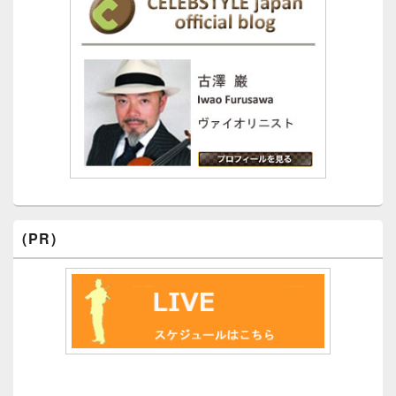
サ
イ
ド
バ
ー
ウ
ィ
ジ
ェ
ッ
ト
エ
リ
ア
(PR)