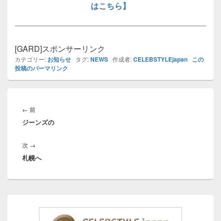
はこちら】
[GARD]
スポンサーリンク
カテゴリー:
お知らせ
タグ:
NEWS
作成者:
CELEBSTYLEjapan
この
投稿のパーマリンク
投
稿
前
←
前
ナ
ジーンズの
の
ビ
投
ゲ
次
次
→
稿:
ー
札幌へ
の
シ
投
ョ
稿:
ン
メ
イ
ン