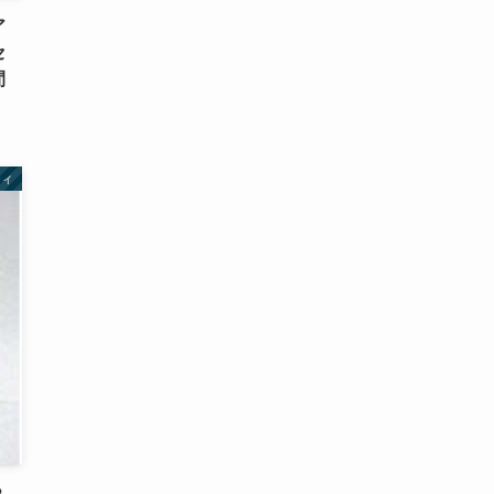
ア
セ
間
ティ