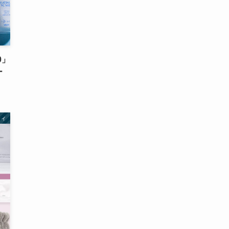
0」
ー
ティ