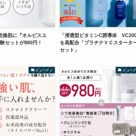
の乾燥肌に『オルビスユ
「浸透型ビタミンC誘導体 VC20
験セットが980円！
を高配合「プラチナＶＣスタータ
セット」
ビューティ
ビュー