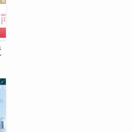
ス
ン
ティ