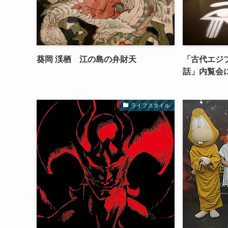
葵岡 渓栖 江の島の弁財天
「古代エジ
話」内覧会
ライフスタイル