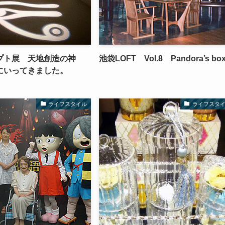
プト展 天地創造の神
池袋LOFT Vol.8 Pandora’s bo
にいってきました。
ライフスタイル
ライフスタ