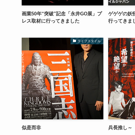
画業50年“突破”記念「永井GO展」プ
ゲゲゲの妖怪
レス取材に行ってきました
行ってきま
ライフスタイル
似是而非
兵長推し～「