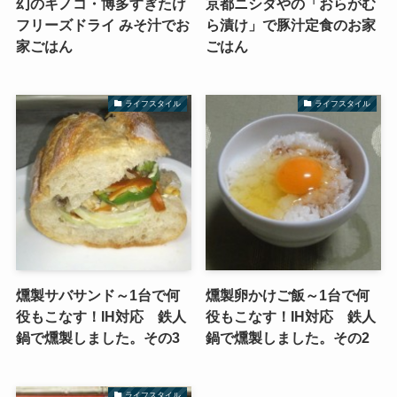
幻のキノコ・博多すぎたけ
京都ニシダやの「おらがむ
フリーズドライ みそ汁でお
ら漬け」で豚汁定食のお家
家ごはん
ごはん
ライフスタイル
ライフスタイル
燻製サバサンド～1台で何
燻製卵かけご飯～1台で何
役もこなす！IH対応 鉄人
役もこなす！IH対応 鉄人
鍋で燻製しました。その3
鍋で燻製しました。その2
ライフスタイル