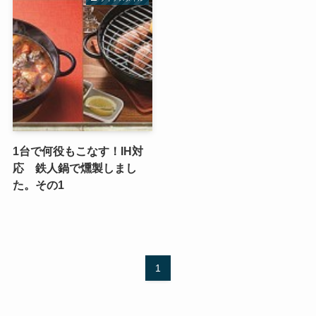
1台で何役もこなす！IH対
応 鉄人鍋で燻製しまし
た。その1
1