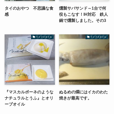
タイのおやつ 不思議な食
燻製サバサンド～1台で何
感
役もこなす！IH対応 鉄人
鍋で燻製しました。その3
ライフスタイル
ライフスタイル
『マスカルポーネのような
ぬるめの燗にはイカのわた
ナチュラルとうふ』とオリ
焼きが最高です。
ーブオイル