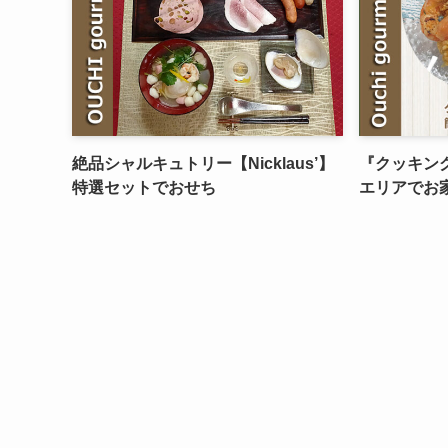
絶品シャルキュトリー【Nicklaus’】
『クッキン
特選セットでおせち
エリアでお