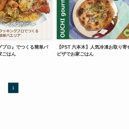
グプロ』でつくる簡単パ
【PST 六本木】人気冷凍お取り寄
家ごはん
ピザでお家ごはん
1