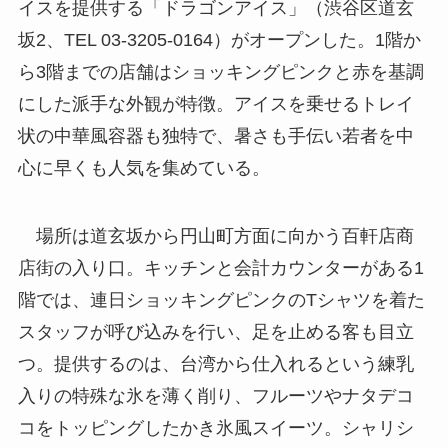
イスを提供する「ドラゴンアイス」（渋谷区道玄
坂2、TEL 03-3205-0164）がオープンした。1階か
ら3階までの店舗はショッキングピンクと赤を基調
にした派手な外観が特徴。アイスを乗せるトレイ
状の中華風容器も独特で、暑さも手伝い若者を中
心に早くも人気を集めている。
場所は道玄坂から円山町方面に向かう百軒店商
店街の入り口。キッチンと会計カウンターがある1
階では、連日ショッキングピンクのTシャツを着た
スタッフが呼び込みを行い、足を止める客も目立
つ。提供するのは、台湾から仕入れるという練乳
入りの特殊な氷を薄く削り、フルーツやナタデコ
コをトッピングしたかき氷風スイーツ。シャリシ