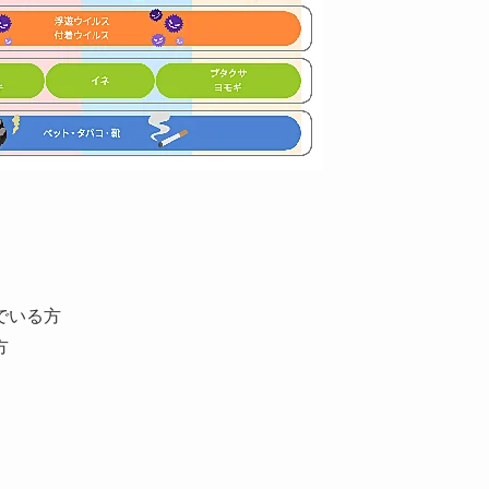
でいる方
方