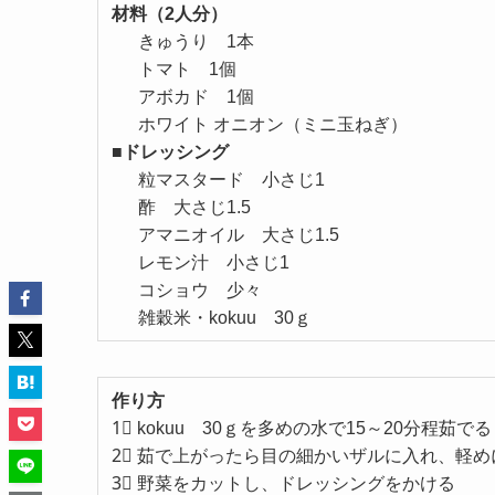
材料（2人分）
きゅうり 1本
トマト 1個
アボカド 1個
ホワイト オニオン（ミニ玉ねぎ）
■ドレッシング
粒マスタード 小さじ1
酢 大さじ1.5
アマニオイル 大さじ1.5
レモン汁 小さじ1
コショウ 少々
雑穀米・kokuu 30ｇ
作り方
1⃣ kokuu 30ｇを多めの水で15～20分程茹でる
2⃣ 茹で上がったら目の細かいザルに入れ、軽
3⃣ 野菜をカットし、ドレッシングをかける