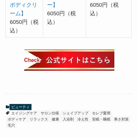
ボディクリ
ー】
6050円（税
ーム】
6050円（税
込）
6050円（税
込）
込）
ビューティ
エイジングケア
サロン仕様
シェイプアップ
セレブ愛用
ボディケア
リラックス
健康
入浴剤
冷え性
安眠・睡眠
寒さ対策
毛穴