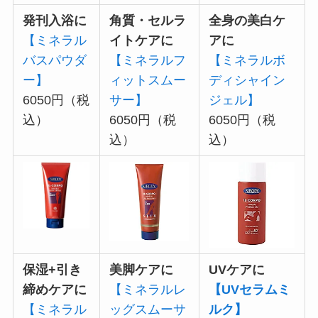
発刊入浴に
角質・セルラ
全身の美白ケ
【ミネラル
イトケアに
アに
バスパウダ
【ミネラルフ
【ミネラルボ
ー】
ィットスムー
ディシャイン
6050円（税
サー】
ジェル】
込）
6050円（税
6050円（税
込）
込）
保湿+引き
美脚ケアに
UVケアに
締めケアに
【ミネラルレ
【UVセラムミ
【ミネラル
ッグスムーサ
ルク】